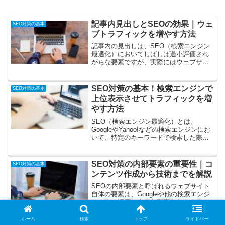
記事内見出しとSEOの効果｜ウェ
SEO対策の基本
ブトラフィックを増やす方法
記事内の見出しは、SEO（検索エンジン
最適化）においてしばしば過小評価され
がちな要素ですが、実際にはウェブサイ
トの検索エンジンの可視性に大きな影響
を与えます。効果的な見出しは、ウェブ
ページの構造を整理し、コンテンツの理
SEO対策の基本！検索エンジンで
SEO対策の基本
解を助けるだけでなく、...
上位表示させてトラフィックを増
やす方法
SEO（検索エンジン最適化）とは、
GoogleやYahoo!などの検索エンジンにお
いて、特定のキーワードで検索した際
に、ウェブサイトやブログが上位に表示
されるようにするための技術や手法のこ
とです。インターネットの世界では、情
SEO対策の内部要素の重要性｜コ
SEO対策の基本
報の海の中で目立...
ンテンツ作成から技術までを解説
SEOの内部要素と呼ばれるウェブサイト
自体の要素は、Googleや他の検索エンジ
ンによる評価に大きな影響を与えます。
このセクションでは、SEOの内部要素の
基本概念と、SEO戦略におけるその重要
ホーム
検索
トップ
サイドバー