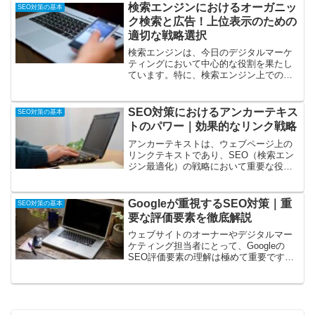
エンジンがコンテンツを理解し、適...
検索エンジンにおけるオーガニッ
SEO対策の基本
ク検索と広告！上位表示のための
適切な戦略選択
検索エンジンは、今日のデジタルマーケ
ティングにおいて中心的な役割を果たし
ています。特に、検索エンジン上での自
然検索結果と広告の違いは、ビジネスオ
ーナーやマーケターにとって理解してお
くべき重要なトピックです。このセクシ
SEO対策におけるアンカーテキス
SEO対策の基本
ョンでは、検索エンジンに...
トのパワー｜効果的なリンク戦略
アンカーテキストは、ウェブページ上の
リンクテキストであり、SEO（検索エン
ジン最適化）の戦略において重要な役割
を果たします。アンカーテキストは、ユ
ーザーがクリックするリンクのテキスト
部分であり、検索エンジンに対してその
Googleが重視するSEO対策｜重
SEO対策の基本
リンクの目的地のページ...
要な評価要素を徹底解説
ウェブサイトのオーナーやデジタルマー
ケティング担当者にとって、Googleの
SEO評価要素の理解は極めて重要です。
Googleは世界で最も使用されている検索
エンジンであり、そのランキングアルゴ
リズムはウェブサイトの可視性と成功に
直接的な影響...