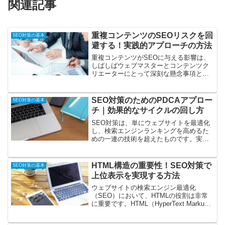
関連記事
重複コンテンツのSEOリスクを回
SEO対策の基本
避する！実践的アプローチの方法
重複コンテンツがSEOに与える影響は、
しばしばウェブマスターとコンテンツク
リエーターにとって深刻な懸念事項とな
ります。SEO、すなわち検索エンジン最
適化は、ウェブサイトやページが検索エ
ンジンの結果ページ（SERP）でより高
SEO対策のためのPDCAアプロー
SEO対策の基本
い位置に表示される...
チ｜効果的なサイクルの回し方
SEO対策は、単にウェブサイトを最適化
し、検索エンジンランキングを高めるた
めの一連の技術を超えたものです。実際
には、継続的なプロセスと戦略的なアプ
ローチが必要とされます。この点で、
PDCA（Plan-Do-Check-Act）サイクル
HTML構造の重要性！SEO対策で
SEO対策の基本
は、効...
上位表示を実現する方法
ウェブサイトの検索エンジン最適化
（SEO）において、HTMLの役割は非常
に重要です。HTML（HyperText Markup
Language）は、ウェブページの構造を定
義するための基本的な言語であり、検索