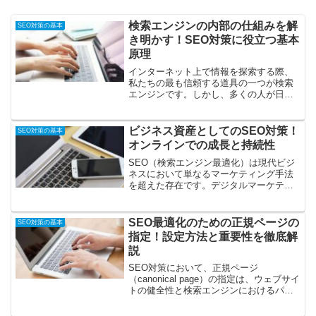
検索エンジンの内部の仕組みを解
SEO対策の基本
き明かす！SEO対策に役立つ基本
原理
インターネット上で情報を探索する際、
私たちの最も信頼する道具の一つが検索
エンジンです。しかし、多くの人が日常
的に使用しているにも関わらず、その内
部の仕組みは一般にはあまり知られてい
ません。この記事では、検索エンジンが
ビジネス資産としてのSEO対策！
SEO対策の基本
どのように機能するのか、...
オンラインでの成長と持続性
SEO（検索エンジン最適化）は現代ビジ
ネスにおいて単なるマーケティング手法
を超えた存在です。デジタルマーケティ
ングの世界で、SEOは重要な資産として
の地位を確立しています。このセクショ
ンでは、SEOがビジネス資産としてどの
SEO最適化のための正規ページの
SEO対策の基本
ように機能し、企業...
指定！設定方法と重要性を徹底解
説
SEO対策において、正規ページ
（canonical page）の指定は、ウェブサイ
トの健全性と検索エンジンにおけるパフ
ォーマンス向上に不可欠な役割を果たし
ます。正規ページとは、重複するコンテ