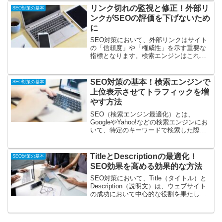
ンツの中で、検索エンジンに対して「こ
リンク切れの監視と修正！外部リ
SEO対策の基本
のURLがオリ...
ンクがSEOの評価を下げないため
に
SEO対策において、外部リンクはサイト
の「信頼度」や「権威性」を示す重要な
指標となります。検索エンジンはこれら
のリンクを通じて、あるウェブサイトが
他のサイトからどれだけ推薦されている
かを判断します。しかし、外部サイトへ
SEO対策の基本！検索エンジンで
SEO対策の基本
のリンクが切れてしまう...
上位表示させてトラフィックを増
やす方法
SEO（検索エンジン最適化）とは、
GoogleやYahoo!などの検索エンジンにお
いて、特定のキーワードで検索した際
に、ウェブサイトやブログが上位に表示
されるようにするための技術や手法のこ
とです。インターネットの世界では、情
TitleとDescriptionの最適化！
SEO対策の基本
報の海の中で目立...
SEO効果を高める効果的な方法
SEO対策において、Title（タイトル）と
Description（説明文）は、ウェブサイト
の成功において中心的な役割を果たしま
す。これらは、検索エンジンの結果ペー
ジ（SERP）でユーザーの注意を引き、
クリックを促すための最初の接点となり