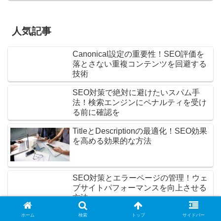
人気記事
Canonical設定の重要性！SEO評価を
落とさない重複コンテンツを回避する
技術
SEO対策で絶対に避けたいスパム手
法！検索エンジンにペナルティを受け
る前に確認を
TitleとDescriptionの最適化！SEO効果
を高める効果的な方法
SEO対策とエラーページの管理！ウェ
ブサイトパフォーマンスを向上させる
方法
リンク切れの監視と修正！外部リンク
ホーム
検索
トップ
サイドバー