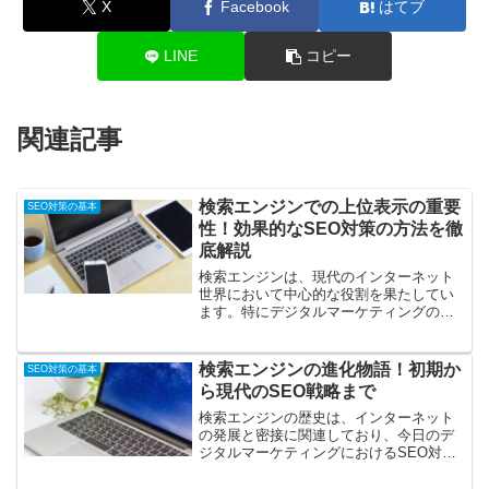
X
Facebook
はてブ
LINE
コピー
関連記事
検索エンジンでの上位表示の重要
SEO対策の基本
性！効果的なSEO対策の方法を徹
底解説
検索エンジンは、現代のインターネット
世界において中心的な役割を果たしてい
ます。特にデジタルマーケティングの分
野では、検索エンジンの機能とその活用
はビジネスの成功に直結していると言え
ます。このセクションでは、検索エンジ
検索エンジンの進化物語！初期か
SEO対策の基本
ンの基本概念と、デジタル...
ら現代のSEO戦略まで
検索エンジンの歴史は、インターネット
の発展と密接に関連しており、今日のデ
ジタルマーケティングにおけるSEO対策
の重要性を理解する上で不可欠な背景情
報です。このセクションでは、検索エン