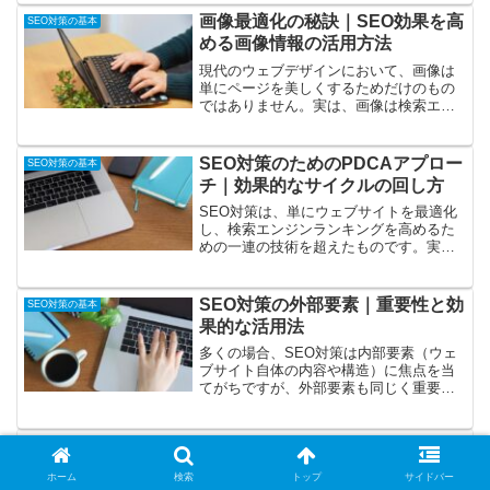
ジンがどのように誕生し、進化してきた
画像最適化の秘訣｜SEO効果を高
SEO対策の基本
のかを簡潔に紹介し、こ...
める画像情報の活用方法
現代のウェブデザインにおいて、画像は
単にページを美しくするためだけのもの
ではありません。実は、画像は検索エン
ジン最適化（SEO）においても重要な役
割を果たし、ウェブサイトのトラフィッ
クとエンゲージメントに大きく貢献する
SEO対策のためのPDCAアプロー
SEO対策の基本
ことができます。この記...
チ｜効果的なサイクルの回し方
SEO対策は、単にウェブサイトを最適化
し、検索エンジンランキングを高めるた
めの一連の技術を超えたものです。実際
には、継続的なプロセスと戦略的なアプ
ローチが必要とされます。この点で、
PDCA（Plan-Do-Check-Act）サイクル
SEO対策の外部要素｜重要性と効
SEO対策の基本
は、効...
果的な活用法
多くの場合、SEO対策は内部要素（ウェ
ブサイト自体の内容や構造）に焦点を当
てがちですが、外部要素も同じく重要で
す。今回は、SEOの外部要素が何である
か、そしてなぜそれがSEO戦略において
重要なのかを解説します。SEOの外部要
ビジネス資産としてのSEO対策！
SEO対策の基本
素とはSEOの外...
オンラインでの成長と持続性
ホーム
検索
トップ
サイドバー