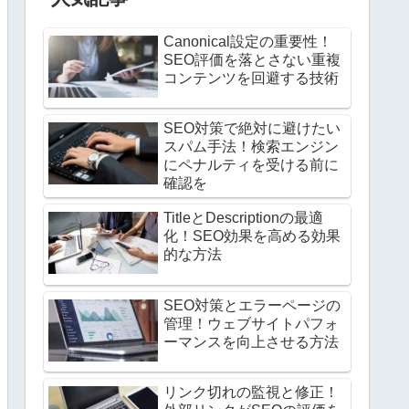
Canonical設定の重要性！
SEO評価を落とさない重複
コンテンツを回避する技術
SEO対策で絶対に避けたい
スパム手法！検索エンジン
にペナルティを受ける前に
確認を
TitleとDescriptionの最適
化！SEO効果を高める効果
的な方法
SEO対策とエラーページの
管理！ウェブサイトパフォ
ーマンスを向上させる方法
リンク切れの監視と修正！