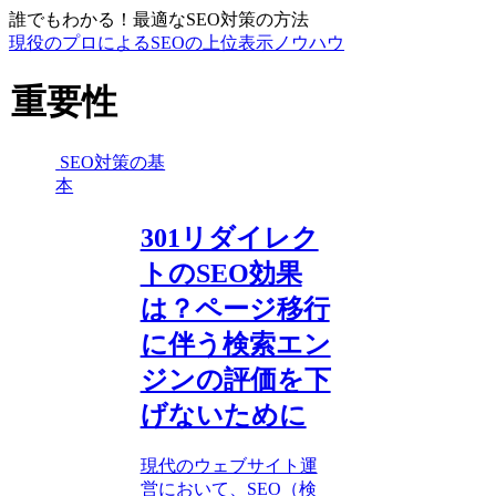
誰でもわかる！最適なSEO対策の方法
現役のプロによるSEOの上位表示ノウハウ
重要性
SEO対策の基
本
301リダイレク
トのSEO効果
は？ページ移行
に伴う検索エン
ジンの評価を下
げないために
現代のウェブサイト運
営において、SEO（検