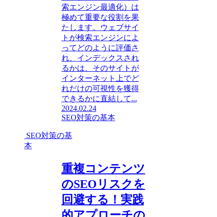
索エンジン最適化）は
極めて重要な役割を果
たします。ウェブサイ
トが検索エンジンによ
ってどのように評価さ
れ、インデックスされ
るかは、そのサイトが
インターネット上でど
れだけの可視性を獲得
できるかに直結して...
2024.02.24
SEO対策の基本
SEO対策の基
本
重複コンテンツ
のSEOリスクを
回避する！実践
的アプローチの