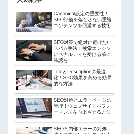
Canonical設定の重要性！
SEO評価を落とさない重複
コンテンツを回避する技術
SEO対策で絶対に避けたい
スパム手法！検索エンジン
にペナルティを受ける前に
確認を
TitleとDescriptionの最適
化！SEO効果を高める効果
的な方法
SEO対策とエラーページの
管理！ウェブサイトパフォ
ーマンスを向上させる方法
SEOと内部エラーの対処