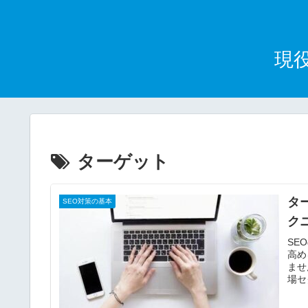
現
ターゲット
タ
SEO対策の基本
ク
SE
高め
ませ
場セ